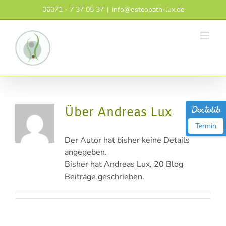
Zum
06071 - 7 37 05 37
|
info@osteopath-lux.de
Inhalt
springen
Über
Andreas Lux
Termin
Der Autor hat bisher keine Details
angegeben.
Bisher hat Andreas Lux, 20 Blog
Beiträge geschrieben.