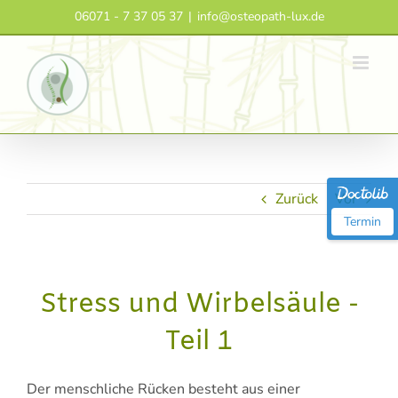
Zum
06071 - 7 37 05 37
|
info@osteopath-lux.de
Inhalt
springen
Zurück
Vor
Termin
Stress und Wirbelsäule -
Teil 1
Der menschliche Rücken besteht aus einer