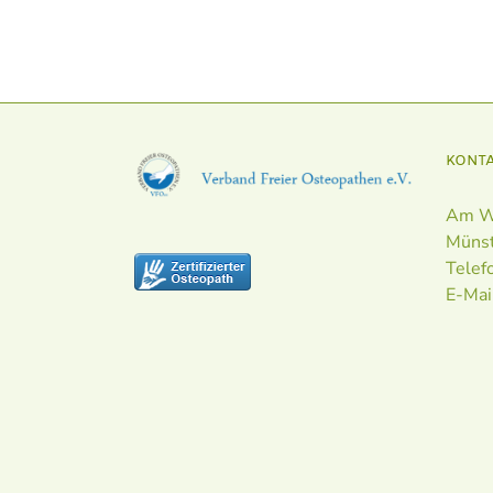
KONT
Am W
Müns
Telef
E-Mai