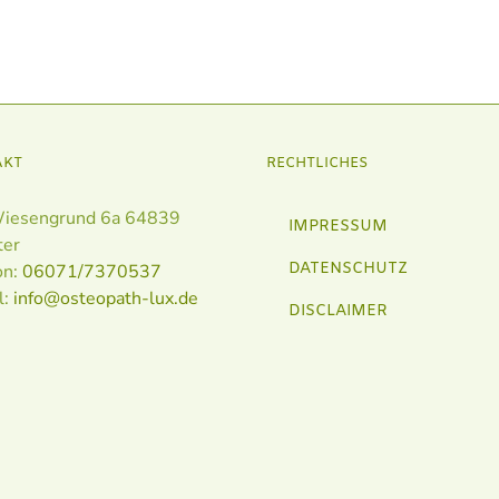
AKT
RECHTLICHES
iesengrund 6a 64839
IMPRESSUM
ter
DATENSCHUTZ
on:
06071/7370537
l:
info@osteopath-lux.de
DISCLAIMER