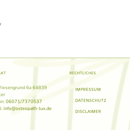
x
AKT
RECHTLICHES
iesengrund 6a 64839
IMPRESSUM
ter
DATENSCHUTZ
on:
06071/7370537
l:
info@osteopath-lux.de
DISCLAIMER