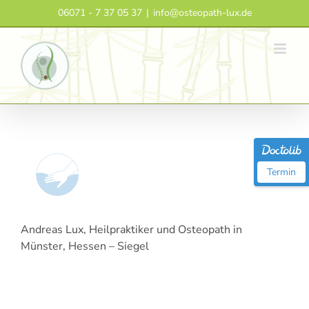
Zum
06071 - 7 37 05 37
|
info@osteopath-lux.de
Inhalt
springen
Termin
Andreas Lux, Heilpraktiker und Osteopath in
Münster, Hessen – Siegel