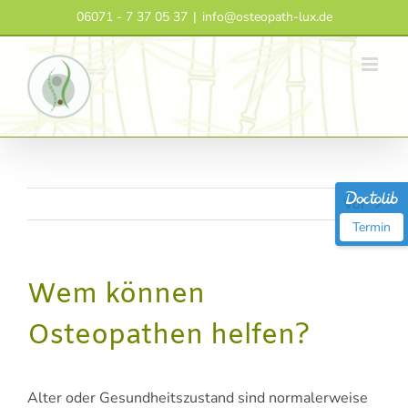
Zum
06071 - 7 37 05 37
|
info@osteopath-lux.de
Inhalt
springen
Vor
Termin
Wem können
Osteopathen helfen?
Alter oder Gesundheitszustand sind normalerweise