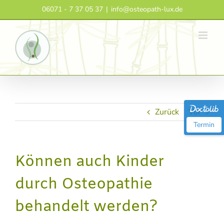
Zum
06071 - 7 37 05 37
|
info@osteopath-lux.de
Inhalt
springen
Zurück
Vor
Termin
Können auch Kinder
durch Osteopathie
behandelt werden?